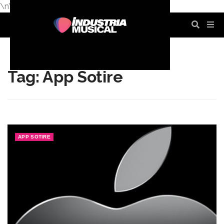
\n
\n
\n
\n
\n
\n
Tag: App Sotire
APP SOTIRE