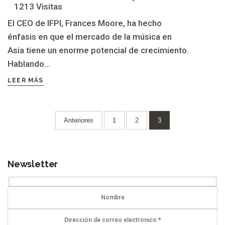
1213 Visitas
El CEO de IFPI, Frances Moore, ha hecho
énfasis en que el mercado de la música en
Asia tiene un enorme potencial de crecimiento.
Hablando...
LEER MÁS
Paginación
Anteriores
1
2
3
de
entradas
Newsletter