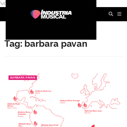
\n
\n
\n
\n
\n
\n
Tag: barbara pavan
BARBARA PAVAN