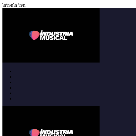
\n
\n
\n
\n
\n
\n