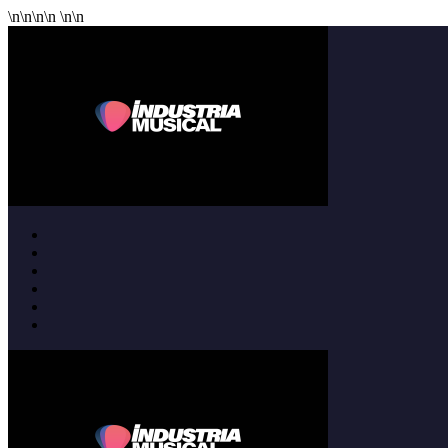
\n
\n
\n
\n
\n
\n