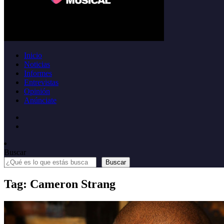
Inicio
Noticias
Informes
Entrevistas
Opinión
Anúnciate
Buscar
Buscar
Tag: Cameron Strang