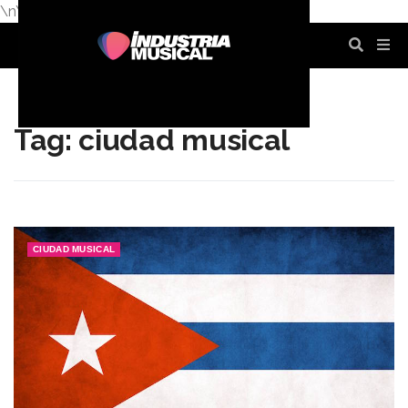
\n
\n
\n
\n
\n
\n
Tag: ciudad musical
CIUDAD MUSICAL