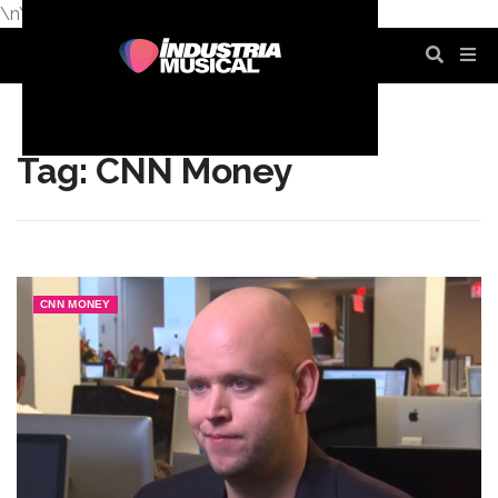
\n
\n
\n
\n
\n
\n
Tag: CNN Money
CNN MONEY