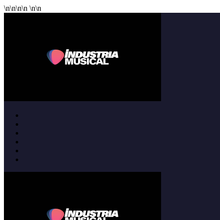
\n
\n
\n
\n
\n
\n