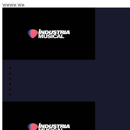
\n
\n
\n
\n
\n
\n