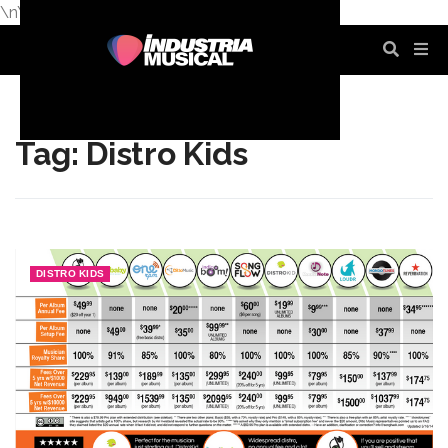
\n
\n
\n
\n
\n
\n
Tag: Distro Kids
DISTRO KIDS