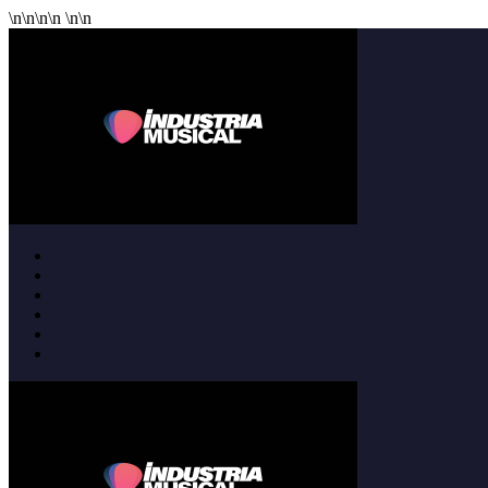
\n
\n
\n
\n
\n
\n