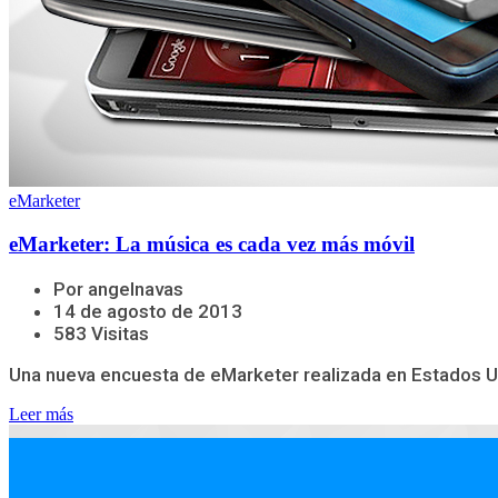
eMarketer
eMarketer: La música es cada vez más móvil
Por angelnavas
14 de agosto de 2013
583 Visitas
Una nueva encuesta de eMarketer realizada en Estados Un
Leer más