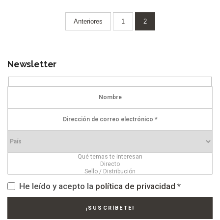
Paginación
Anteriores
1
2
de
entradas
Newsletter
He leído y acepto la
política de privacidad
*