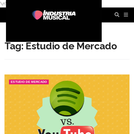
\n
\n
\n
\n
\n
\n
Tag: Estudio de Mercado
ESTUDIO DE MERCADO