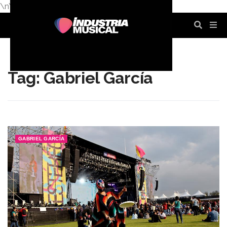
\n
\n
\n
\n
\n
\n
Tag: Gabriel García
GABRIEL GARCÍA