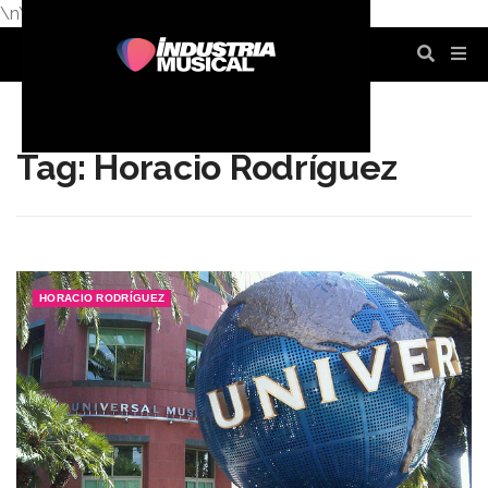
\n
\n
\n
\n
\n
\n
Tag: Horacio Rodríguez
HORACIO RODRÍGUEZ