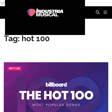
\n
\n
\n
\n
\n
\n
Tag: hot 100
HOT 100