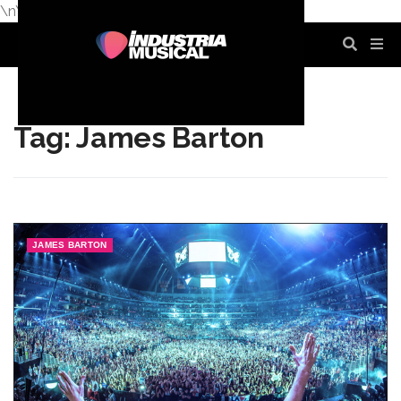
\n
\n
\n
\n
\n
\n
Tag: James Barton
JAMES BARTON