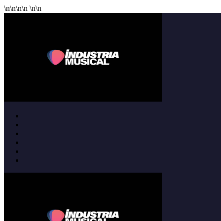
\n
\n
\n
\n
\n
\n