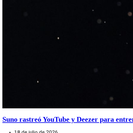
Suno rastreó YouTube y Deezer para entre
18 de julio de 2026