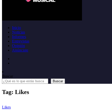
Inicio
Noticias
Informes
Entrevistas
Opinión
Anúnciate
Buscar
Buscar
Tag: Likes
Likes