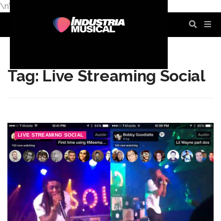
\n
\n
\n
\n
\n
\n
Tag: Live Streaming Social
LIVE STREAMING SOCIAL