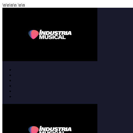
\n
\n
\n
\n
\n
\n