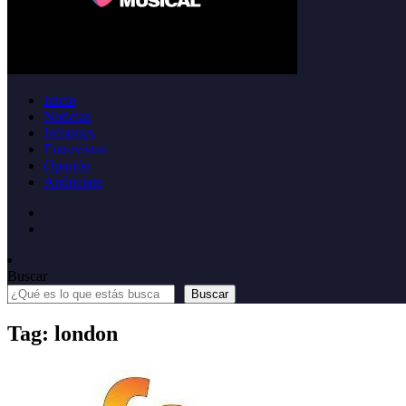
Inicio
Noticias
Informes
Entrevistas
Opinión
Anúnciate
Buscar
Buscar
Tag: london