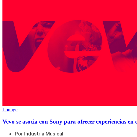
Lounge
Vevo se asocia con Sony para ofrecer experiencias en 
Por Industria Musical