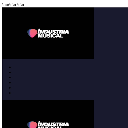
\n
\n
\n
\n
\n
\n