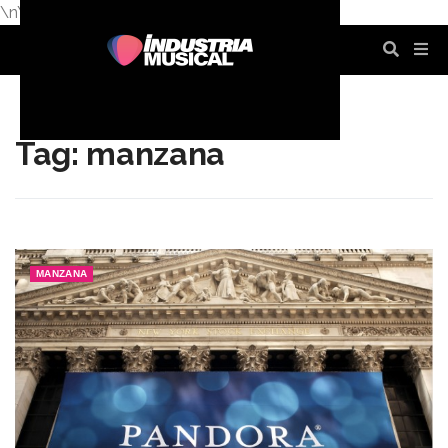
\n
\n
\n
\n
\n
\n
Tag: manzana
MANZANA