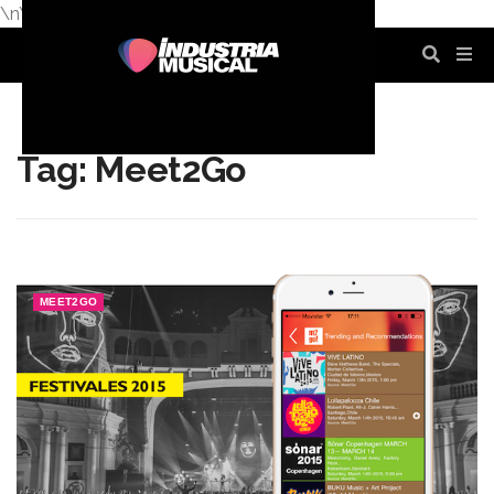
\n
\n
\n
\n
\n
\n
Tag: Meet2Go
MEET2GO