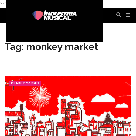
\n
\n
\n
\n
\n
\n
Tag: monkey market
MONKEY MARKET