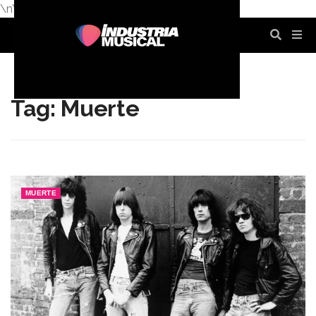
\n
\n
\n
\n
\n
\n
Tag: Muerte
MUERTE