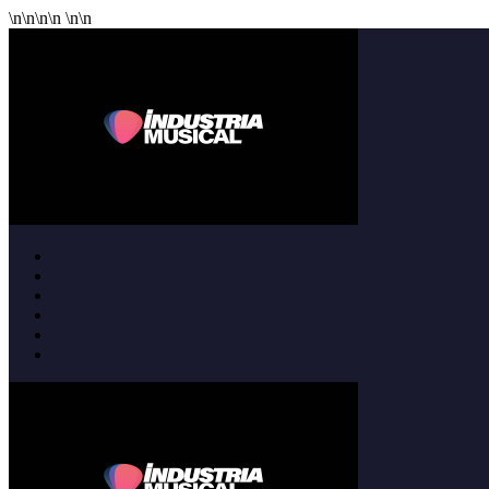
\n
\n
\n
\n
\n
\n