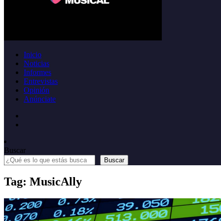
Inicio
Noticias
Informes
Entrevistas
Opinión
Anúnciate
Buscar
Buscar
Tag: MusicAlly