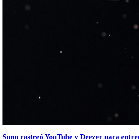
Suno rastreó YouTube y Deezer para entre