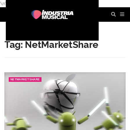
\n
\n
\n
\n
\n
\n
Tag: NetMarketShare
NETMARKETSHARE