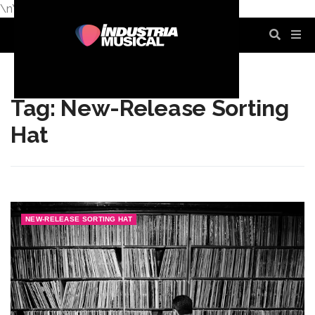
\n
\n
\n
\n
\n
\n
Tag: New-Release Sorting
Hat
NEW-RELEASE SORTING HAT