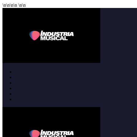
\n
\n
\n
\n
\n
\n