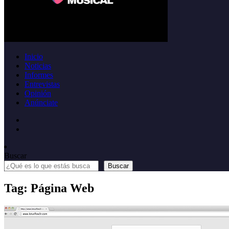
Inicio
Noticias
Informes
Entrevistas
Opinión
Anúnciate
Buscar
Buscar
Tag: Página Web