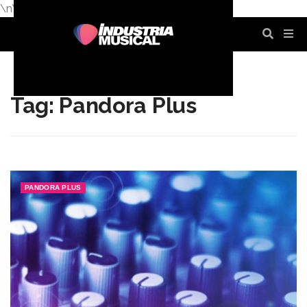
\n
\n
\n
\n
\n
\n
Tag: Pandora Plus
PANDORA PLUS