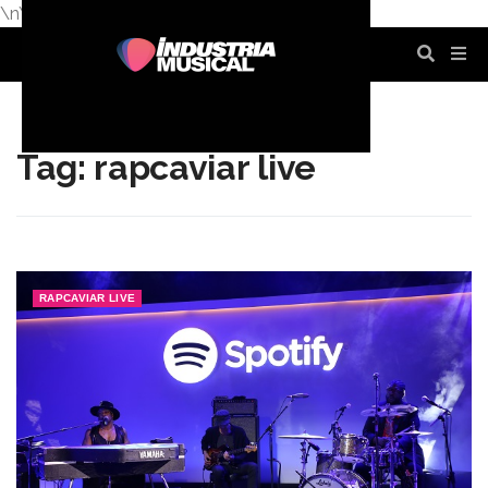
\n
\n
\n
\n
\n
\n
Tag: rapcaviar live
RAPCAVIAR LIVE