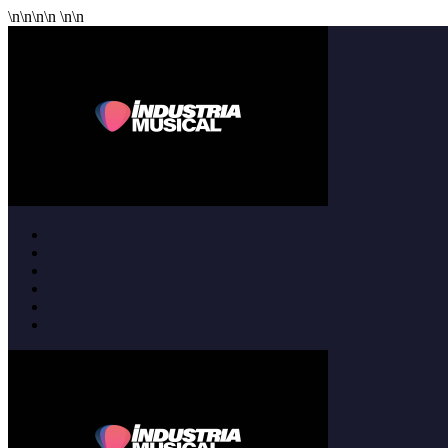
\n
\n
\n
\n
\n
\n