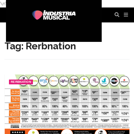
\n
\n
\n
\n
\n
\n
Tag: Rerbnation
RERBNATION