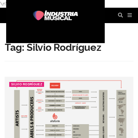
\n
\n
\n
\n
\n
\n
Tag: Silvio Rodríguez
SILVIO RODRÍGUEZ