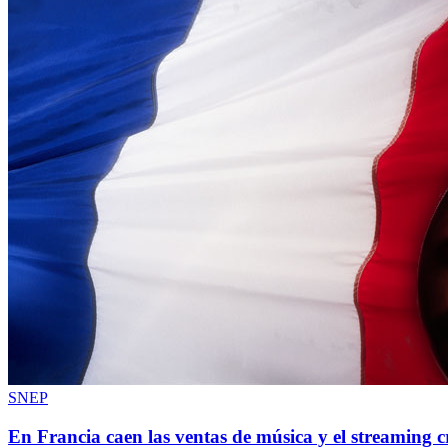
SNEP
En Francia caen las ventas de música y el streaming c