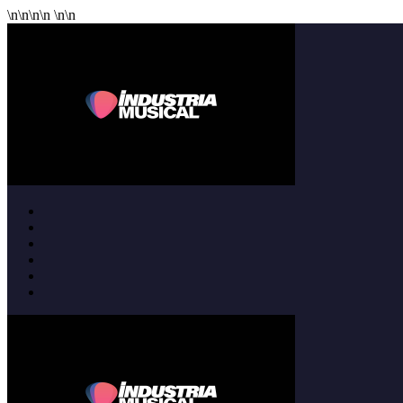
\n
\n
\n
\n
\n
\n