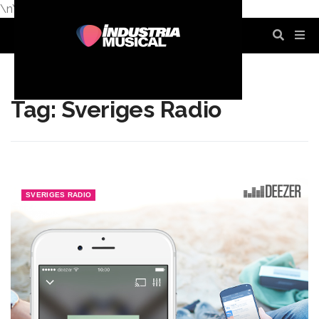
\n
\n
\n
\n
\n
\n
Tag: Sveriges Radio
SVERIGES RADIO