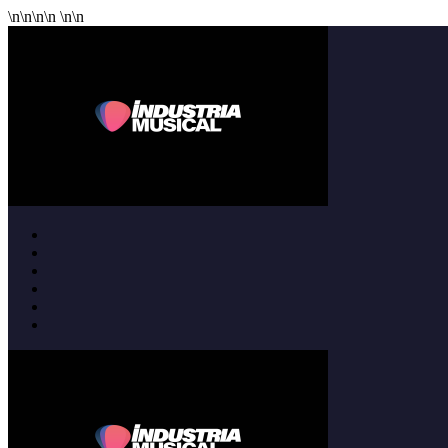
\n
\n
\n
\n
\n
\n