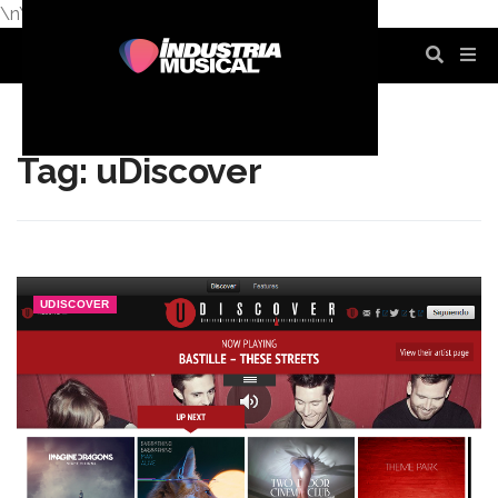
\n
\n
\n
\n
\n
\n
Tag: uDiscover
UDISCOVER