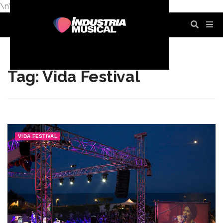
\n
\n
\n
\n
\n
\n
Tag: Vida Festival
VIDA FESTIVAL