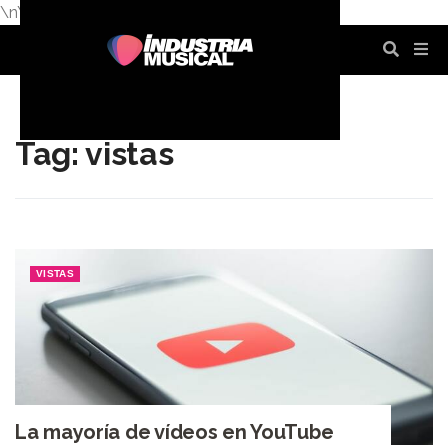
\n
\n
\n
\n
\n
\n
Tag: vistas
VISTAS
La mayoría de vídeos en YouTube