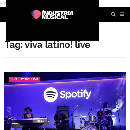
\n
\n
\n
\n
\n
\n
Tag: viva latino! live
VIVA LATINO! LIVE