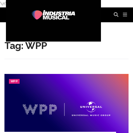
\n
\n
\n
\n
\n
\n
Tag: WPP
WPP