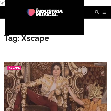
\n
\n
\n
\n
\n
\n
Tag: Xscape
XSCAPE