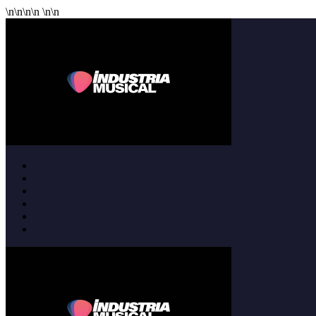
\n
\n
\n
\n
\n
\n