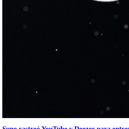
Suno rastreó YouTube y Deezer para entre