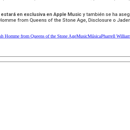
e estará en exclusiva en Apple Music
y también se ha asegu
sh Homme from Queens of the Stone Age, Disclosure o Jaden
sh Homme from Queens of the Stone Age
Music
Música
Pharrell Willia