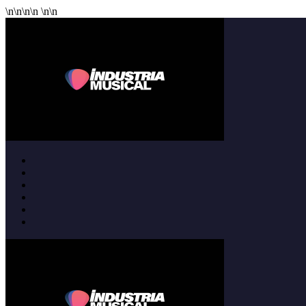
\n
\n
\n
\n
\n
\n