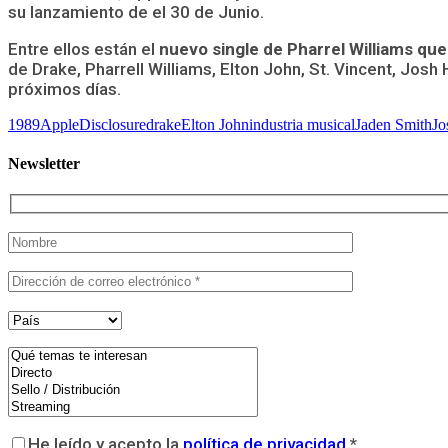
su lanzamiento de el 30 de Junio.
Entre ellos están el
nuevo single de Pharrel Williams qu
de Drake, Pharrell Williams, Elton John, St. Vincent, Jo
próximos días.
1989
Apple
Disclosure
drake
Elton John
industria musical
Jaden Smith
Jo
Newsletter
He leído y acepto la
política de privacidad
*