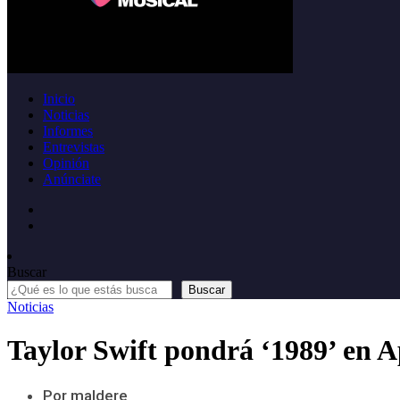
Inicio
Noticias
Informes
Entrevistas
Opinión
Anúnciate
Buscar
Buscar
Noticias
Taylor Swift pondrá ‘1989’ en 
Por maldere