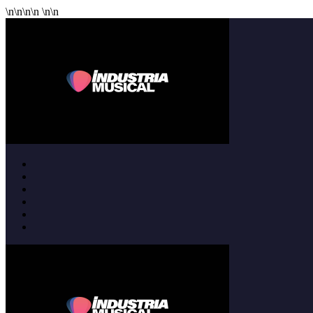
\n
\n
\n
\n
\n
\n