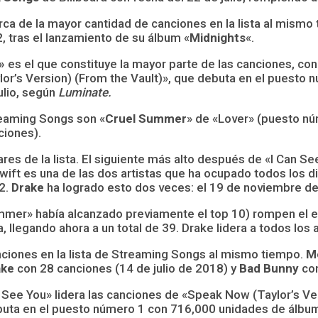
a de la mayor cantidad de canciones en la lista al mismo
, tras el lanzamiento de su álbum «
Midnights
«.
»
es el que constituye la mayor parte de las canciones, con
or’s Version) (From the Vault)», que debuta en el puesto n
ulio, según
Luminate.
treaming Songs son «
Cruel Summer
» de «Lover» (puesto nú
ciones).
res de la lista. El siguiente más alto después de «I Can Se
ift es una de las dos artistas que ha ocupado todos los di
2.
Drake
ha logrado esto dos veces: el 19 de noviembre de
mmer» había alcanzado previamente el top 10) rompen el e
ta, llegando ahora a un total de 39. Drake lidera a todos los
nciones en la lista de Streaming Songs al mismo tiempo.
M
ake
con 28 canciones (14 de julio de 2018) y
Bad Bunny
con
See You» lidera las canciones de «Speak Now (Taylor’s Ver
debuta en el puesto número 1 con 716,000 unidades de álb