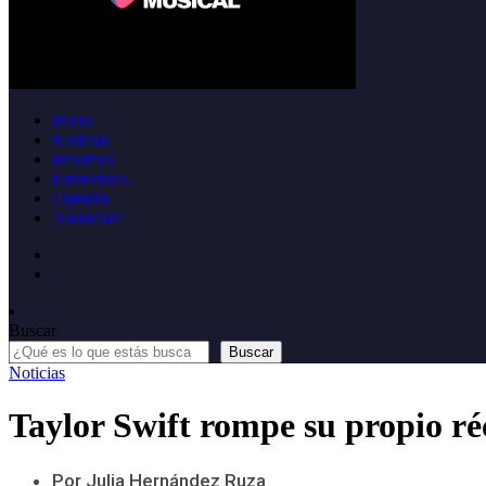
Inicio
Noticias
Informes
Entrevistas
Opinión
Anúnciate
Buscar
Buscar
Noticias
Taylor Swift rompe su propio r
Por Julia Hernández Ruza