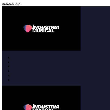
\n
\n
\n
\n
\n
\n