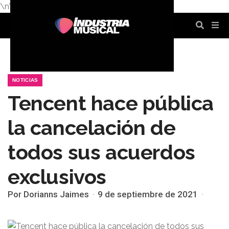
\n
\n
\n
\n
\n
\n
NOTICIAS
Tencent hace pública
la cancelación de
todos sus acuerdos
exclusivos
Por Dorianns Jaimes
9 de septiembre de 2021