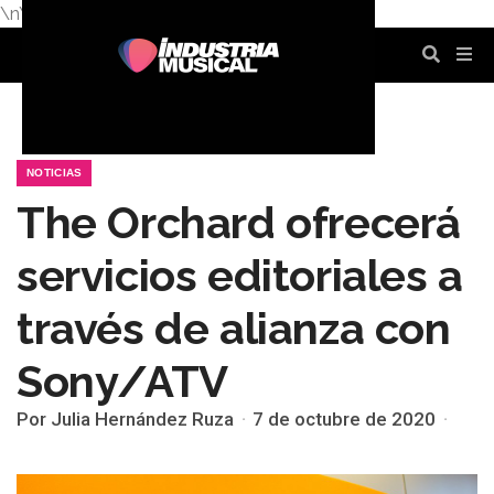
\n
\n
\n
\n
\n
\n
NOTICIAS
The Orchard ofrecerá
servicios editoriales a
través de alianza con
Sony/ATV
Por Julia Hernández Ruza
7 de octubre de 2020