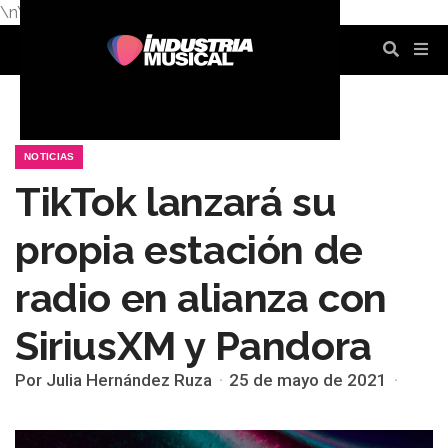
\n
\n
\n
\n
\n
\n
NOTICIAS
TikTok lanzará su
propia estación de
radio en alianza con
SiriusXM y Pandora
Por Julia Hernández Ruza
25 de mayo de 2021