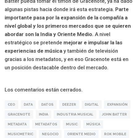
Batter pueda tomar el timón de Gracenote, ya ha dado
algunas pistas hacia donde irá esta estrategia.
Parte
importante pasa por la expansión de la compañía a
nivel global y los primeros mercados que se quieren
abordar son la India y Oriente Medio.
A nivel
estratégico se pretende
mejorar e impulsar la las
experiencias de música
y también de televisión
gracias a los metadatos, y en eso Gracenote está en
un posición destacable dentro del mercado.
Los comentarios están cerrados.
CEO
DATA
DATOS
DEEZER
DIGITAL
EXPANSIÓN
GRACENOTE
INDIA
INDUSTRIA MUSICAL
JOHN BATTER
METADATA
METADATOS
MUSIC
MÚSICA
MUSICMETRIC
NEGOCIO
ORIENTE MEDIO
ROK MOBILE