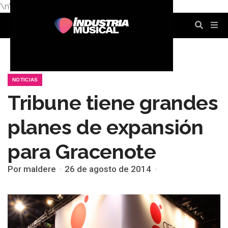
\n
\n
\n
\n
\n
\n
NOTICIAS
Tribune tiene grandes
planes de expansión
para Gracenote
Por maldere
26 de agosto de 2014